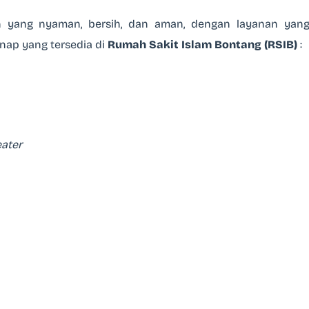
 yang nyaman, bersih, dan aman, dengan layanan yang
 inap yang tersedia di
Rumah Sakit Islam Bontang (RSIB)
:
ater