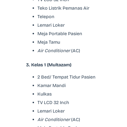
Teko Listrik Pemanas Air
Telepon
Lemari Loker
Meja Portable Pasien
Meja Tamu
Air Conditioner
(AC)
3. Kelas 1 (Multazam)
2 Bed/ Tempat Tidur Pasien
Kamar Mandi
Kulkas
TV LCD 32 Inch
Lemari Loker
Air Conditioner
(AC)