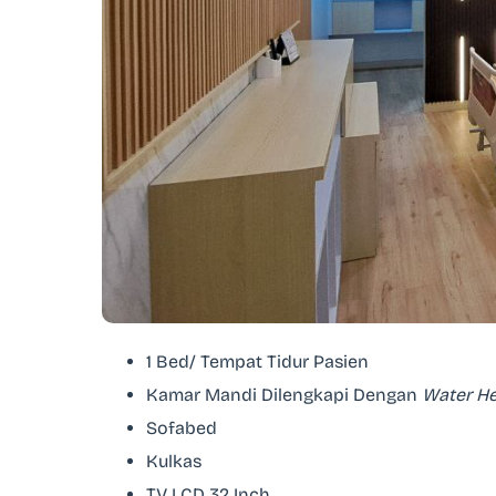
1 Bed/ Tempat Tidur Pasien
Kamar Mandi Dilengkapi Dengan
Water He
Sofabed
Kulkas
TV LCD 32 Inch