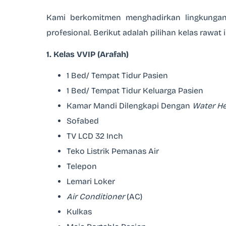
Kami berkomitmen menghadirkan lingkungan
profesional. Berikut adalah pilihan kelas rawat
1. Kelas VVIP (Arafah)
1 Bed/ Tempat Tidur Pasien
1 Bed/ Tempat Tidur Keluarga Pasien
Kamar Mandi Dilengkapi Dengan
Water He
Sofabed
TV LCD 32 Inch
Teko Listrik Pemanas Air
Telepon
Lemari Loker
Air Conditioner
(AC)
Kulkas